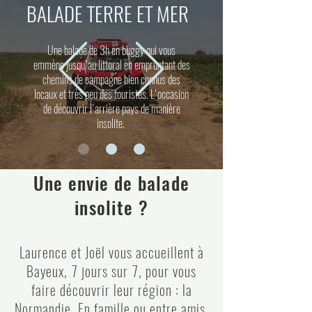
BALADE TERRE ET MER
Une balade de 3h en buggy qui vous
emmène jusqu'au littoral en empruntant des
chemins de campagne bien connus des
locaux et très peu des touristes. L'occasion
de découvrir l'arrière pays de manière
insolite.
Une envie de balade
insolite ?
Laurence et Joël vous accueillent à
Bayeux, 7 jours sur 7, pour vous
faire découvrir leur région : la
Normandie. En famille ou entre amis,